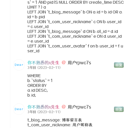
s` = 1 AND pid IS NULL ORDER BY create_time DESC
LIMIT ? ) a
LEFT JOIN `t_blog_message` b ON a.id = b.id OR a.
id = b.pid
LEFT JOIN `t_com_user_nickname` c ON b.user_id
= c.user_id
LEFT JOIN `t_blog_message` d ON b.at_id = d.id
LEFT JOIN `t_com_user_nickname` e ON d.user_id
= e.user_id
LEFT JOIN `t_com_user_avatar` f on b.user_id = f.u
ser_id
你不熟悉的x先生
@
用户rpwc7s
回复
3年前
(2023-02-11)
WHERE
b.`status` = 1
ORDER BY
a.id DESC,
b.id;
你不熟悉的x先生
@
用户rpwc7s
回复
3年前
(2023-02-11)
t_blog_message: 博客留言表
t_com_user_nickname: 用户昵称表