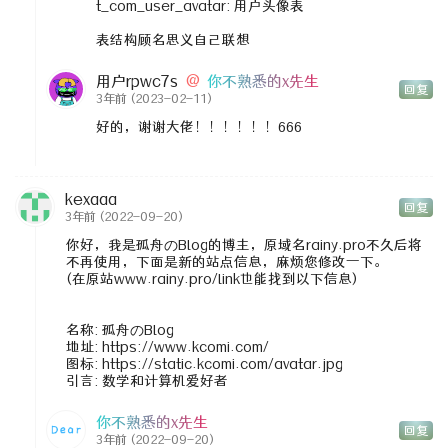
t_com_user_avatar: 用户头像表
表结构顾名思义自己联想
用户rpwc7s
@
你不熟悉的x先生
回复
3年前
(2023-02-11)
好的，谢谢大佬！！！！！！666
kexaaa
回复
3年前
(2022-09-20)
你好，我是孤舟のBlog的博主，原域名rainy.pro不久后将
不再使用，下面是新的站点信息，麻烦您修改一下。
(在原站www.rainy.pro/link也能找到以下信息)
名称: 孤舟のBlog
地址: https://www.kcomi.com/
图标: https://static.kcomi.com/avatar.jpg
引言: 数学和计算机爱好者
你不熟悉的x先生
回复
3年前
(2022-09-20)